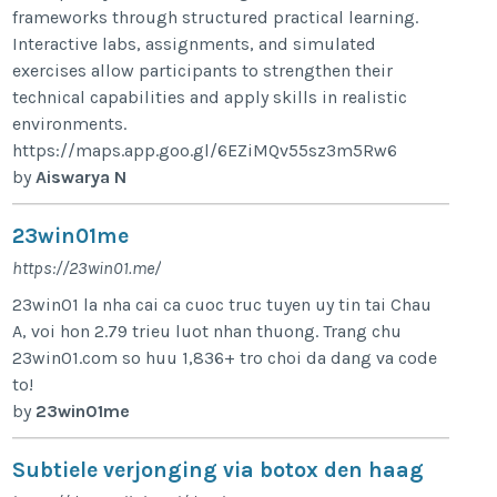
frameworks through structured practical learning.
Interactive labs, assignments, and simulated
exercises allow participants to strengthen their
technical capabilities and apply skills in realistic
environments.
https://maps.app.goo.gl/6EZiMQv55sz3m5Rw6
by
Aiswarya N
23win01me
https://23win01.me/
23win01 la nha cai ca cuoc truc tuyen uy tin tai Chau
A, voi hon 2.79 trieu luot nhan thuong. Trang chu
23win01.com so huu 1,836+ tro choi da dang va code
to!
by
23win01me
Subtiele verjonging via botox den haag