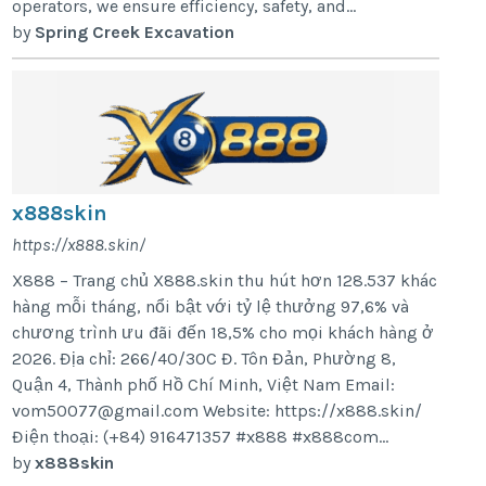
operators, we ensure efficiency, safety, and...
by
Spring Creek Excavation
x888skin
https://x888.skin/
X888 – Trang chủ X888.skin thu hút hơn 128.537 khác
hàng mỗi tháng, nổi bật với tỷ lệ thưởng 97,6% và
chương trình ưu đãi đến 18,5% cho mọi khách hàng ở
2026. Địa chỉ: 266/40/30C Đ. Tôn Đản, Phường 8,
Quận 4, Thành phố Hồ Chí Minh, Việt Nam Email:
vom50077@gmail.com Website: https://x888.skin/
Điện thoại: (+84) 916471357 #x888 #x888com...
by
x888skin